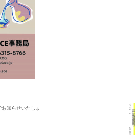
18-3
mでお知らせいたしま
目
丁
1
町
本
斐
己
区
西
市
島
広
県
島
広
733-0812