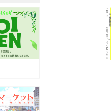
18-3
目
丁
1
町
本
斐
己
区
西
市
島
広
県
島
広
733-0812
〒
KOI PLACE
©