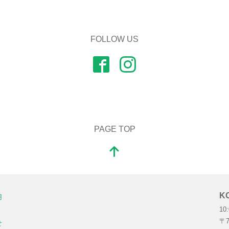
FOLLOW US
PAGE TOP
K
用
10
〒7
せ