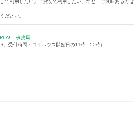
して利用したい』『貸切で利用したい』など、ご興味ある方は
ください。
I PLACE事務局
5-8766、受付時間：コイハウス開館日の11時～20時）