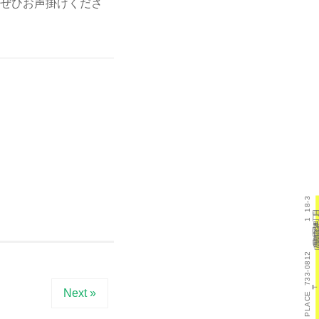
ぜひお声掛けくださ
18-3
目
丁
1
町
本
斐
己
区
西
市
島
広
県
島
広
733-0812
〒
Next »
KOI PLACE