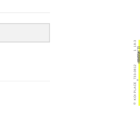
18-3
目
丁
1
町
本
斐
己
区
西
市
島
広
県
島
広
733-0812
〒
KOI PLACE
©