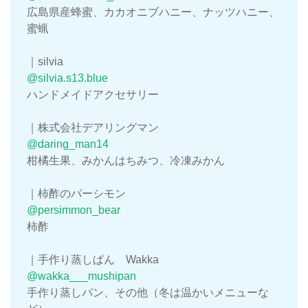
広島県産蜂蜜、カカオニブハニー、ナッツハニー、
蜜蝋
｜silvia
@silvia.s13.blue
ハンドメイドアクセサリー
｜株式会社デアリングマン
@daring_man14
柑橘生果、みかんはちみつ、冷凍みかん
｜柿酢のパーシモン
@persimmon_bear
柿酢
｜手作り蒸しぱん Wakka
@wakka___mushipan
手作り蒸しパン、その他（冬は温かいメニューな