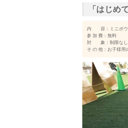
「はじめて
内 容：ミニボウ
参 加 費：無料
対 象：制限なし
そ の 他：お子様