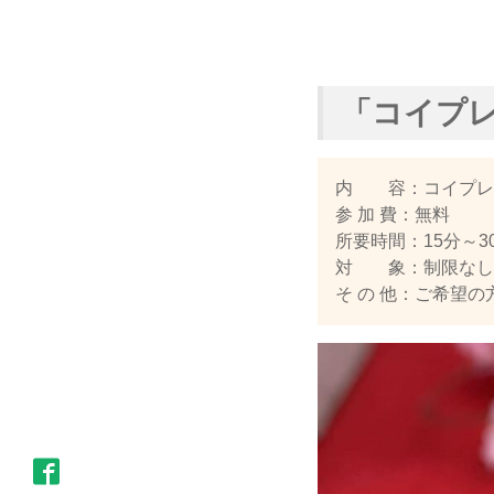
「コイプ
内 容：コイプレ
参 加 費：無料
所要時間：15分～3
対 象：制限なし
そ の 他：ご希望