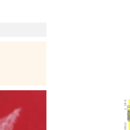
18-3
目
丁
1
町
本
斐
己
区
西
市
島
広
県
島
広
733-0812