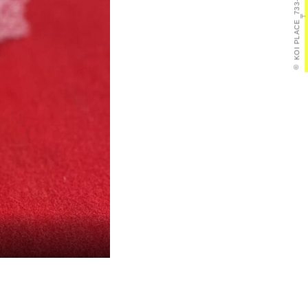
〒
KOI PLACE
©