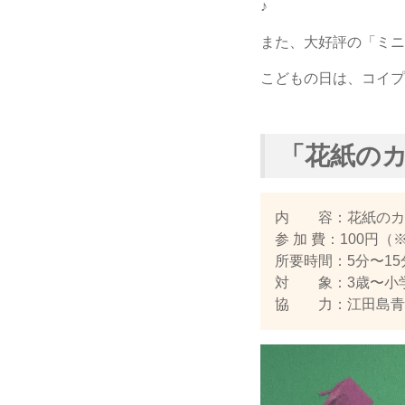
♪
また、大好評の「ミニ
こどもの日は、コイプ
「花紙の
内 容：花紙のカ
参 加 費：100円
所要時間：5分〜15
対 象：3歳〜小
協 力：江田島青